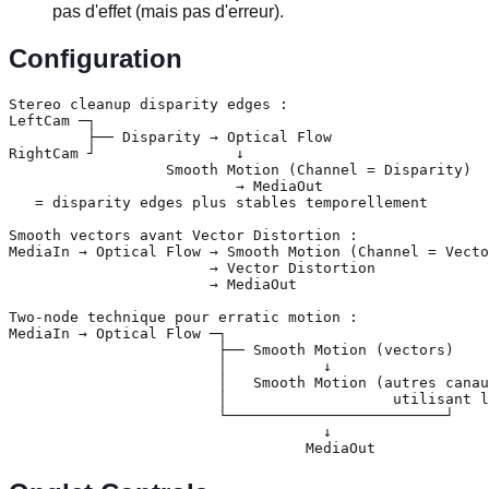
pas d'effet (mais pas d'erreur).
Configuration
Stereo cleanup disparity edges :

LeftCam ─┐

         ├── Disparity → Optical Flow

RightCam ┘                ↓

                  Smooth Motion (Channel = Disparity)

                          → MediaOut

   = disparity edges plus stables temporellement

Smooth vectors avant Vector Distortion :

MediaIn → Optical Flow → Smooth Motion (Channel = Vecto
                       → Vector Distortion

                       → MediaOut

Two-node technique pour erratic motion :

MediaIn → Optical Flow ─┐

                        ├── Smooth Motion (vectors)

                        │           ↓

                        │   Smooth Motion (autres canau
                        │                   utilisant l
                        └─────────────────────────┘

                                    ↓

                                  MediaOut