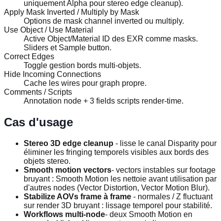
uniquement Alpha pour stereo edge cleanup).
Apply Mask Inverted / Multiply by Mask
Options de mask channel inverted ou multiply.
Use Object / Use Material
Active Object/Material ID des EXR comme masks.
Sliders et Sample button.
Correct Edges
Toggle gestion bords multi-objets.
Hide Incoming Connections
Cache les wires pour graph propre.
Comments / Scripts
Annotation node + 3 fields scripts render-time.
Cas d'usage
Stereo 3D edge cleanup
- lisse le canal Disparity pour
éliminer les fringing temporels visibles aux bords des
objets stereo.
Smooth motion vectors
- vectors instables sur footage
bruyant : Smooth Motion les nettoie avant utilisation par
d'autres nodes (Vector Distortion, Vector Motion Blur).
Stabilize AOVs frame à frame
- normales / Z fluctuant
sur render 3D bruyant : lissage temporel pour stabilité.
Workflows multi-node
- deux Smooth Motion en