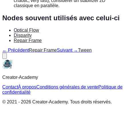
chaotic, very fast), considérer un stabilizer 2D
classique en parallèle.
Nodes souvent utilisés avec celui-ci
Optical Flow
Disparity
Repair Frame
← Précédent
Repair Frame
Suivant →
Tween
Creator-Academy
Contact
À propos
Conditions générales de vente
Politique de
confidentialité
© 2021 -
2026
Creator-Academy. Tous droits réservés.