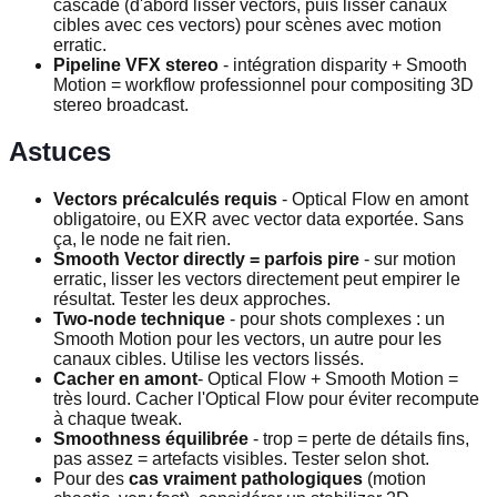
cascade (d'abord lisser vectors, puis lisser canaux
cibles avec ces vectors) pour scènes avec motion
erratic.
Pipeline VFX stereo
- intégration disparity + Smooth
Motion = workflow professionnel pour compositing 3D
stereo broadcast.
Astuces
Vectors précalculés requis
- Optical Flow en amont
obligatoire, ou EXR avec vector data exportée. Sans
ça, le node ne fait rien.
Smooth Vector directly = parfois pire
- sur motion
erratic, lisser les vectors directement peut empirer le
résultat. Tester les deux approches.
Two-node technique
- pour shots complexes : un
Smooth Motion pour les vectors, un autre pour les
canaux cibles. Utilise les vectors lissés.
Cacher en amont
- Optical Flow + Smooth Motion =
très lourd. Cacher l'Optical Flow pour éviter recompute
à chaque tweak.
Smoothness équilibrée
- trop = perte de détails fins,
pas assez = artefacts visibles. Tester selon shot.
Pour des
cas vraiment pathologiques
(motion