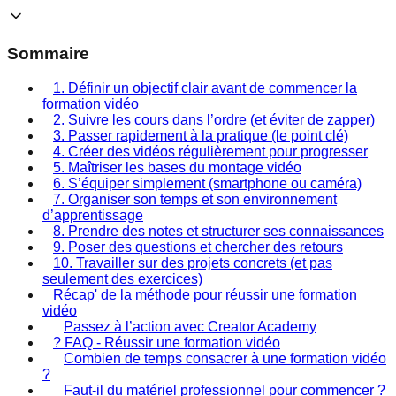
Sommaire
1. Définir un objectif clair avant de commencer la
formation vidéo
2. Suivre les cours dans l’ordre (et éviter de zapper)
3. Passer rapidement à la pratique (le point clé)
4. Créer des vidéos régulièrement pour progresser
5. Maîtriser les bases du montage vidéo
6. S’équiper simplement (smartphone ou caméra)
7. Organiser son temps et son environnement
d’apprentissage
8. Prendre des notes et structurer ses connaissances
9. Poser des questions et chercher des retours
10. Travailler sur des projets concrets (et pas
seulement des exercices)
Récap' de la méthode pour réussir une formation
vidéo
Passez à l’action avec Creator Academy
? FAQ - Réussir une formation vidéo
Combien de temps consacrer à une formation vidéo
?
Faut-il du matériel professionnel pour commencer ?